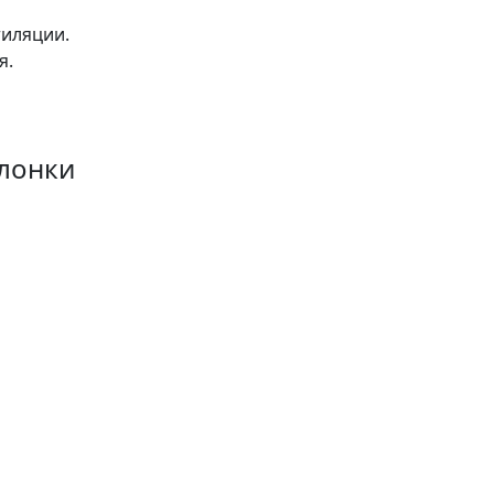
тиляции.
я.
слонки