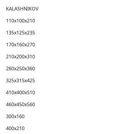
KALASHNIKOV
110x100x210
135x125x235
170x160x270
210x200x310
260x250x360
325x315x425
410x400x510
460x450x560
300x160
400x210