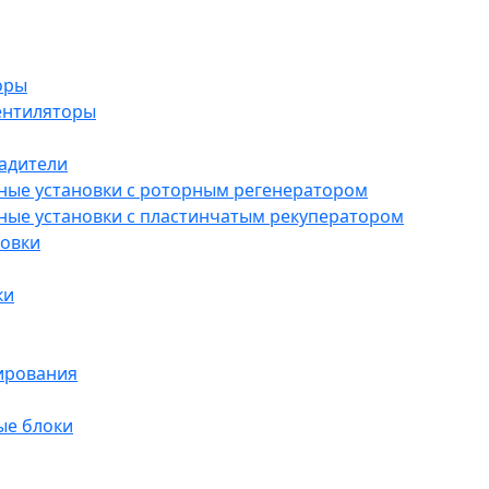
оры
ентиляторы
ладители
ые установки с роторным регенератором
ые установки с пластинчатым рекуператором
новки
ки
ирования
ые блоки