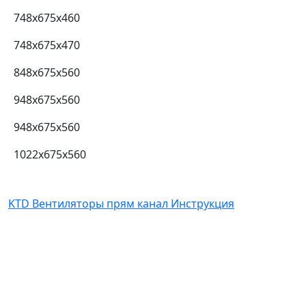
748x675x460
748x675x470
848x675x560
948x675x560
948x675x560
1022x675x560
KTD Вентиляторы прям канал Инструкция