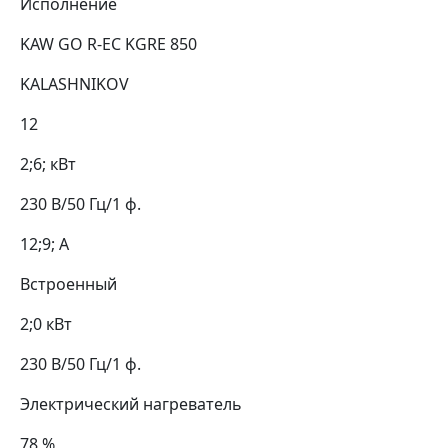
Исполнение
KAW GO R-EC KGRE 850
KALASHNIKOV
12
2;6; кВт
230 В/50 Гц/1 ф.
12;9; А
Встроенный
2;0 кВт
230 В/50 Гц/1 ф.
Электрический нагреватель
78 %