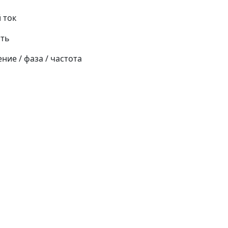
 ток
сть
ние / фаза / частота