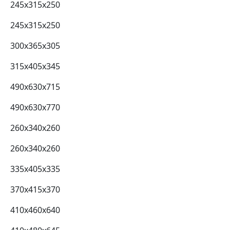
245x315x250
245x315x250
300х365х305
315х405х345
490х630х715
490х630х770
260x340x260
260x340x260
335х405х335
370х415х370
410х460х640