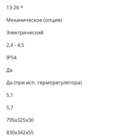
13-26 *
Механическое (опция)
Электрический
2,4 - 4,5
IP54
Да
Да (при исп. терморегулятора)
5,1
5,7
795х325х30
830x342x55